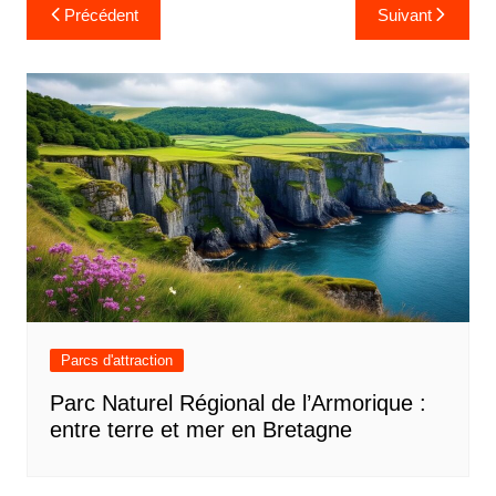
Navigation
Précédent
Suivant
de
l’article
Parcs d'attraction
Parc Naturel Régional de l’Armorique :
entre terre et mer en Bretagne