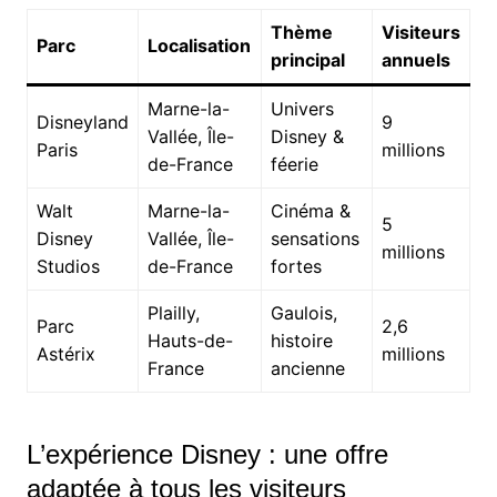
Thème
Visiteurs
Parc
Localisation
principal
annuels
Marne-la-
Univers
Disneyland
9
Vallée, Île-
Disney &
Paris
millions
de-France
féerie
Walt
Marne-la-
Cinéma &
5
Disney
Vallée, Île-
sensations
millions
Studios
de-France
fortes
Plailly,
Gaulois,
Parc
2,6
Hauts-de-
histoire
Astérix
millions
France
ancienne
L’expérience Disney : une offre
adaptée à tous les visiteurs