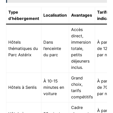
Type
Tarifs
Localisation
Avantages
d’hébergement
indicati
Accès
direct,
Hôtels
Dans
immersion
À partir
thématiques du
l’enceinte
totale,
de 120 
Parc Astérix
du parc
petits
par nuit
déjeuners
inclus.
Grand
À 10-15
À partir
choix,
Hôtels à Senlis
minutes en
de 70 €
tarifs
voiture
par nuit
compétitifs
Cadre
À partir