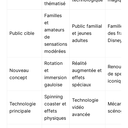
thématisé
Familles
et
Public familial
Familles 
amateurs
Public cible
et jeunes
des franc
de
adultes
Disney
sensations
modérées
Rotation
Réalité
Renouvel
Nouveau
et
augmentée et
de spect
concept
immersion
effets
iconique
gauloise
spéciaux
Spinning
Technologie
Technologie
coaster et
Mécaniqu
vidéo
principale
effets
scénogra
avancée
physiques