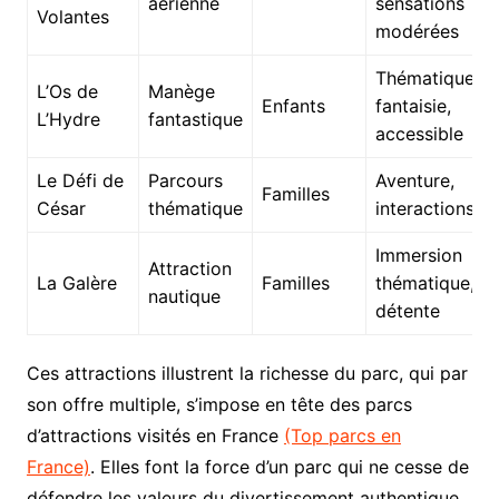
aérienne
sensations
Volantes
modérées
Thématique
L’Os de
Manège
Enfants
fantaisie,
L’Hydre
fantastique
accessible
Le Défi de
Parcours
Aventure,
Familles
César
thématique
interactions
Immersion
Attraction
La Galère
Familles
thématique,
nautique
détente
Ces attractions illustrent la richesse du parc, qui par
son offre multiple, s’impose en tête des parcs
d’attractions visités en France
(Top parcs en
France)
. Elles font la force d’un parc qui ne cesse de
défendre les valeurs du divertissement authentique