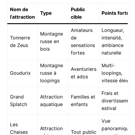
Nom de
Public
Type
Points forts
l’attraction
cible
Amateurs
Longueur,
Montagne
Tonnerre
de
intensité,
russe en
de Zeus
sensations
ambiance
bois
fortes
naturelle
Montagne
Multi-
Aventuriers
Goudurix
russe à
loopings,
et ados
loopings
vitesse élevée
Frais et
Grand
Attraction
Familles et
divertissemen
Splatch
aquatique
enfants
estival
Vue
Les
Attraction
panoramique,
Chaises
Tout public