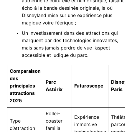
authenticité culturelle et humoristique, faisant
écho à la bande dessinée originale, là où
Disneyland mise sur une expérience plus
magique voire féérique ;
Un investissement dans des attractions qui
marquent par des technologies innovantes,
mais sans jamais perdre de vue l’aspect
accessible et ludique du parc.
Comparaison
des
Parc
Disneyla
principales
Futuroscope
Astérix
Paris
attractions
2025
Roller-
Expérience
Théâtre e
Type
coaster
immersive
parcours
d’attraction
familial
technologique
magique