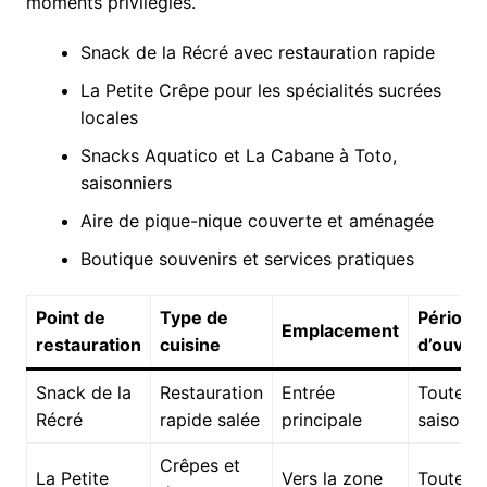
moments privilégiés.
Snack de la Récré avec restauration rapide
La Petite Crêpe pour les spécialités sucrées
locales
Snacks Aquatico et La Cabane à Toto,
saisonniers
Aire de pique-nique couverte et aménagée
Boutique souvenirs et services pratiques
Point de
Type de
Période
Emplacement
restauration
cuisine
d’ouver
Snack de la
Restauration
Entrée
Toute la
Récré
rapide salée
principale
saison
Crêpes et
La Petite
Vers la zone
Toute la