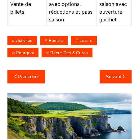
Vente de
avec options,
saison avec
billets
réductions et pass
ouverture
saison
guichet
Activités
Famille
Loisirs
Pourquoi
Récré Des 3 Cures
Navigation
Précédent
Suivant
de
l’article