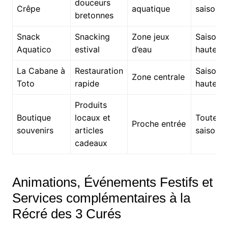
douceurs
Crêpe
aquatique
saison
bretonnes
Snack
Snacking
Zone jeux
Saison
Aquatico
estival
d’eau
haute
La Cabane à
Restauration
Saison
Zone centrale
Toto
rapide
haute
Produits
Boutique
locaux et
Toute la
Proche entrée
souvenirs
articles
saison
cadeaux
Animations, Événements Festifs et
Services complémentaires à la
Récré des 3 Curés