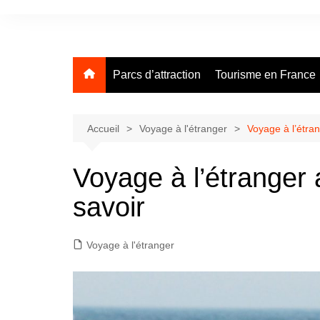
Aller
au
contenu
Parcs d’attraction
Tourisme en France
Accueil
Voyage à l'étranger
Voyage à l’étran
Voyage à l’étranger 
savoir
Voyage à l'étranger