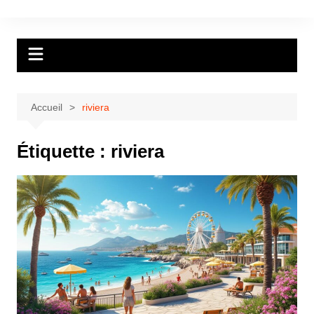
Aller
au
contenu
Accueil
riviera
Étiquette :
riviera