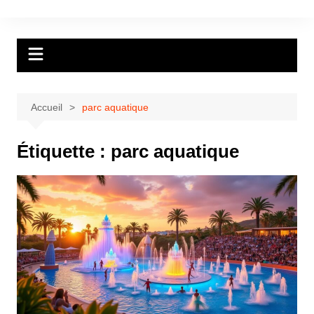
Aller
au
contenu
Accueil
parc aquatique
Étiquette :
parc aquatique