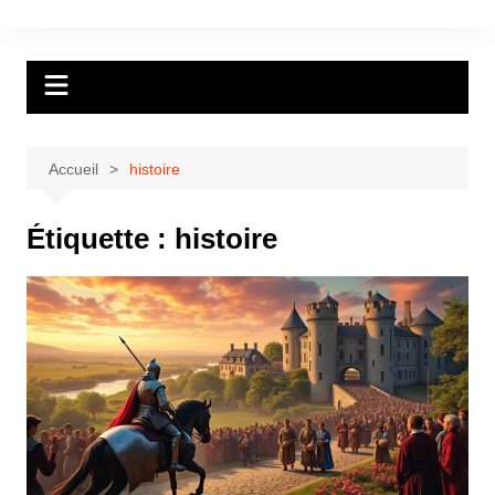
Aller
au
contenu
Accueil
histoire
Étiquette :
histoire