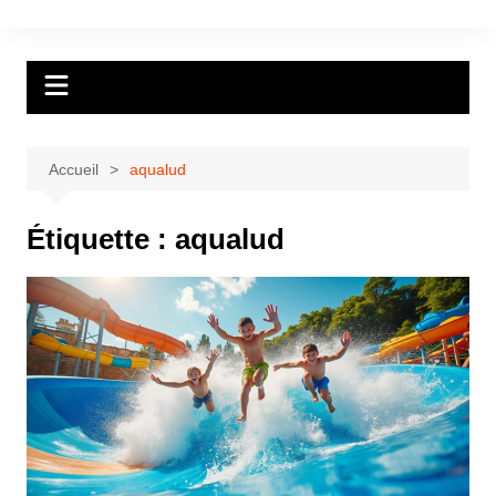
Aller
au
contenu
Accueil
aqualud
Étiquette :
aqualud