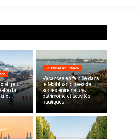
Tourisme en France
nce
Vacances en famille dans
oisir pour
le Morbihan : idées de
selon la
sorties entre nature,
ki et
patrimoine et activités
nautiques