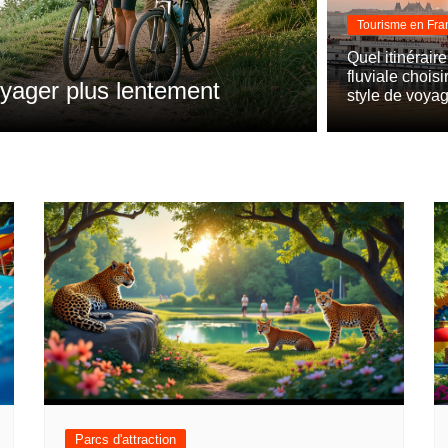
Tourisme en Fra
Blog
découvrir une destination en
Quel itinéraire
fluviale choisi
Voyager 
style de voya
Parcs d'attraction