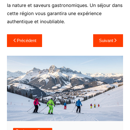
la nature et saveurs gastronomiques. Un séjour dans
cette région vous garantira une expérience
authentique et inoubliable.
Navigation
Précédent
Suivant
de
l’article