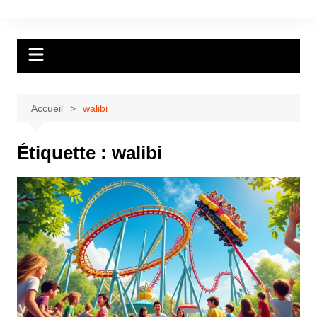
Aller
au
contenu
Accueil
walibi
Étiquette :
walibi