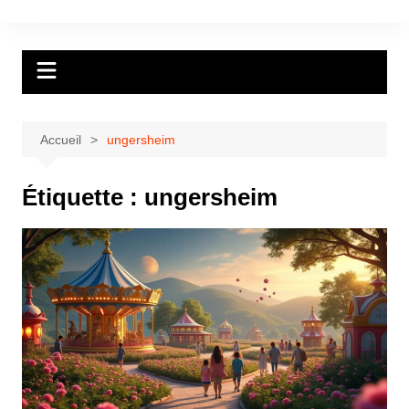
Aller
au
contenu
Accueil
ungersheim
Étiquette :
ungersheim