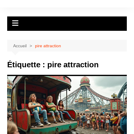
Aller
au
contenu
Accueil
pire attraction
Étiquette :
pire attraction