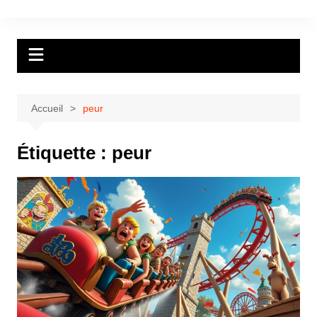
Aller
au
contenu
Accueil
peur
Étiquette :
peur