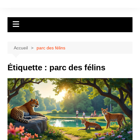
Aller
au
contenu
Accueil
parc des félins
Étiquette :
parc des félins