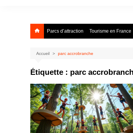
Aller
au
contenu
Parcs d’attraction
Tourisme en France
Accueil
parc accrobranche
Étiquette :
parc accrobranc