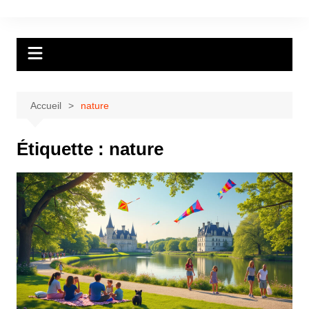
Aller
au
contenu
Accueil
nature
Étiquette :
nature