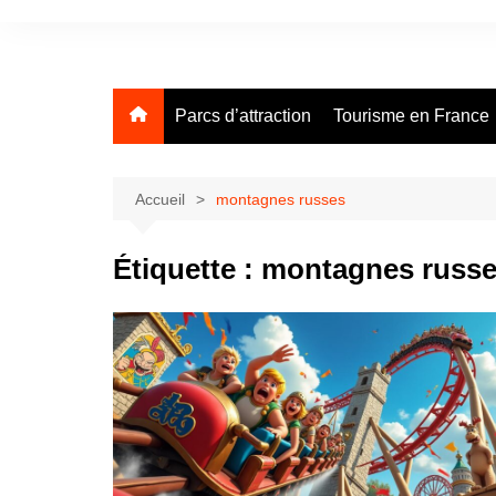
Aller
au
contenu
Parcs d’attraction
Tourisme en France
Accueil
montagnes russes
Étiquette :
montagnes russ