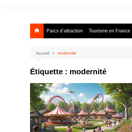
Aller
au
contenu
Parcs d’attraction
Tourisme en France
Accueil
modernité
Étiquette :
modernité