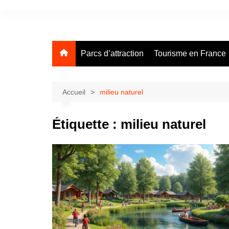
Aller
au
contenu
Parcs d’attraction
Tourisme en France
Accueil
milieu naturel
Étiquette :
milieu naturel