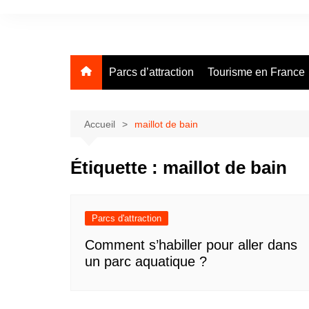
Aller
au
contenu
Parcs d’attraction
Tourisme en France
Accueil
maillot de bain
Étiquette :
maillot de bain
Parcs d'attraction
Comment s’habiller pour aller dans
un parc aquatique ?