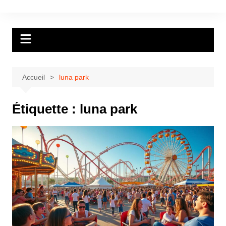
Aller
au
contenu
Accueil
luna park
Étiquette :
luna park