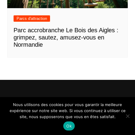
Parcs d'attraction
Parc accrobranche Le Bois des Aigles :
grimpez, sautez, amusez-vous en
Normandie
Mentions légales
Contact
Nous utilisons des cookies pour vous garantir la meilleure
expérience sur notre site web. Si vous continuez à utiliser ce
site, nous supposerons que vous en êtes satisfait.
Ok