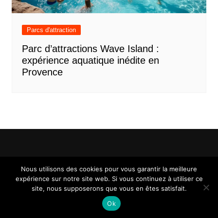
Parcs d'attraction
Parc d’attractions Wave Island :
expérience aquatique inédite en
Provence
Mentions légales
Contact
Nous utilisons des cookies pour vous garantir la meilleure
expérience sur notre site web. Si vous continuez à utiliser ce
site, nous supposerons que vous en êtes satisfait.
Ok