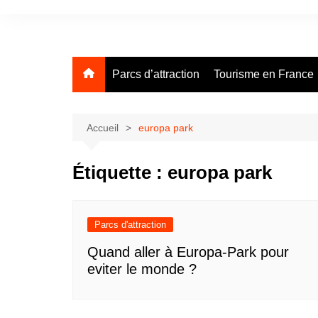
Aller
au
contenu
Parcs d’attraction
Tourisme en France
Accueil
europa park
Étiquette :
europa park
Parcs d'attraction
Quand aller à Europa-Park pour
eviter le monde ?