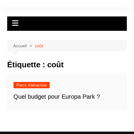
Aller
au
contenu
Accueil
coût
Étiquette :
coût
Parcs d'attraction
Quel budget pour Europa Park ?