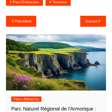
Parc D'attraction
Tourisme
Navigation
Précédent
Suivant
de
l’article
Parcs d'attraction
Parc Naturel Régional de l’Armorique :